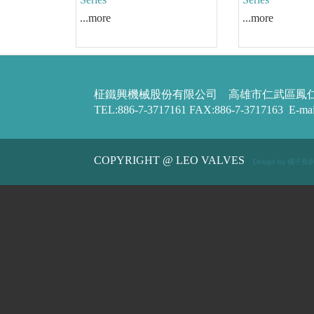
Knife Gate Valves / VK
Knife Gate Valv
Series
Series
...more
...more