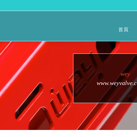
首頁
wey
www.weyvalve.c