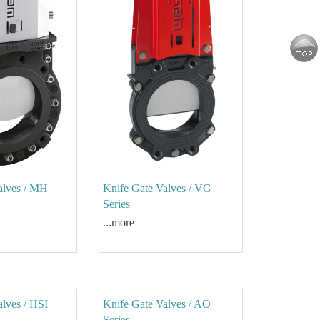
alves / MH
Knife Gate Valves / VG
Series
...more
Knife Gate Valves / AO
Series