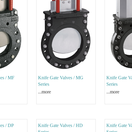
ves / MF
Knife Gate Valves / MG
Knife Gate V
Series
Series
...more
...more