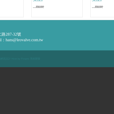
es / DP
Knife Gate Valves / HD
Knife Gate Va
Series
Series
...more
...more