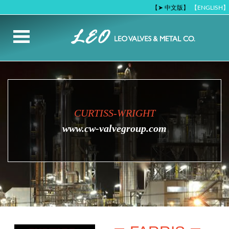
【➤ 中文版】
【ENGLISH】
CURTISS-WRIGHT
www.cw-valvegroup.com